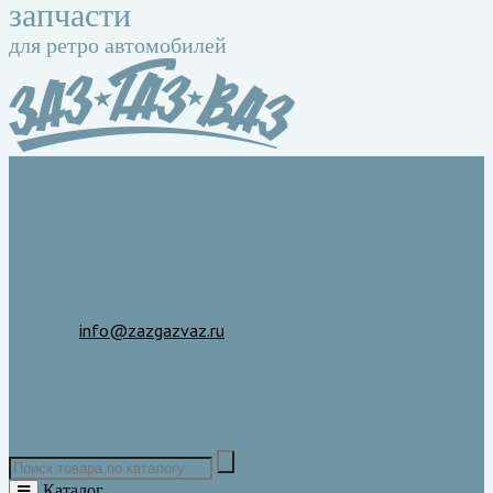
запчасти
для ретро автомобилей
+7 (495) 134-19-20
10-20, СБ 10-18, ВС выходной
Москва, Кибальчича, 4/6, вход со
двора
info@zazgazvaz.ru
Telegram, Max, WhatsApp: +7-965-
292-22-33
Каталог