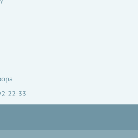
у
вора
92-22-33