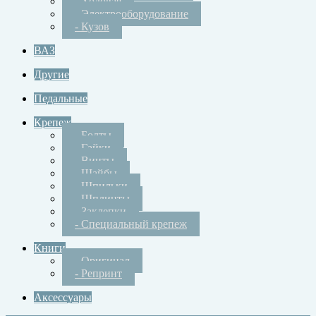
- Ходовая
- Электрооборудование
- Кузов
ВАЗ
Другие
Педальные
Крепеж
- Болты
- Гайки
- Винты
- Шайбы
- Шпильки
- Шплинты
- Заклепки
- Специальный крепеж
Книги
- Оригинал
- Репринт
Аксессуары