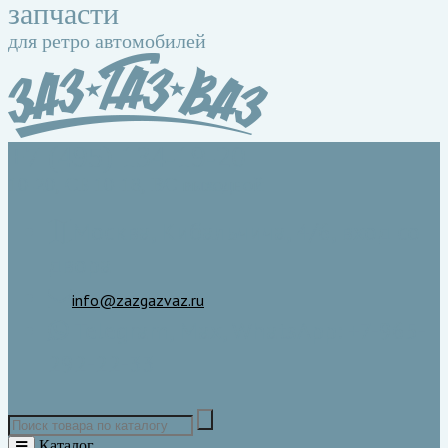
запчасти
для ретро автомобилей
+7 (495) 134-19-20
10-20, СБ 10-18, ВС выходной
Москва, Кибальчича, 4/6, вход со
двора
info@zazgazvaz.ru
Telegram, Max, WhatsApp: +7-965-
292-22-33
Каталог